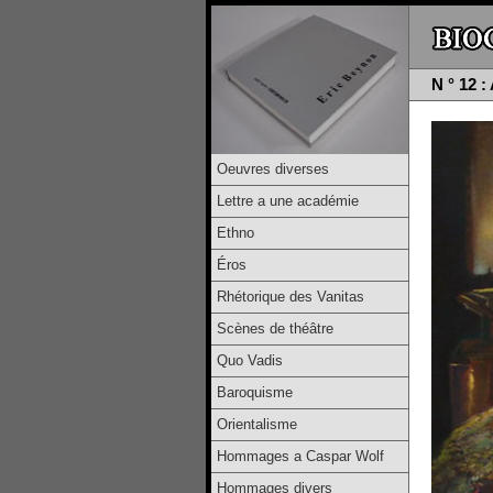
N ° 12 
Oeuvres diverses
Lettre a une académie
Ethno
Éros
Rhétorique des Vanitas
Scènes de théâtre
Quo Vadis
Baroquisme
Orientalisme
Hommages a Caspar Wolf
Hommages divers