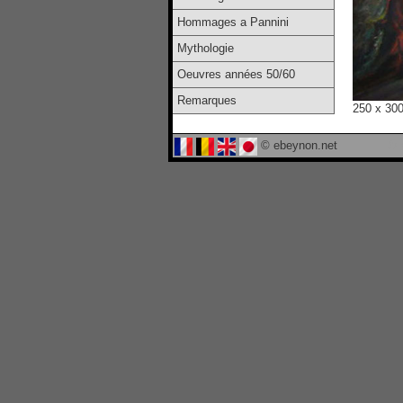
Hommages a Pannini
Mythologie
Oeuvres années 50/60
Remarques
250 x 30
© ebeynon.net
© 